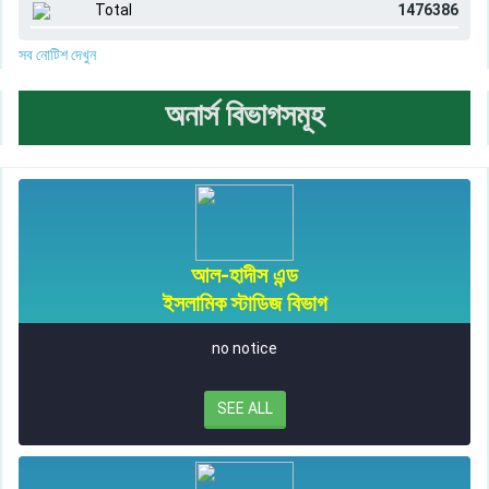
Total
1476386
সব নোটিশ দেখুন
অনার্স বিভাগসমূহ
আল-হাদীস এন্ড
ইসলামিক স্টাডিজ বিভাগ
no notice
SEE ALL