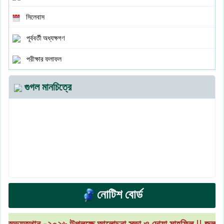
সিলেবাস
পূর্ববর্তী অধ্যক্ষগণ
পরীক্ষার ফলাফল
গুগল মানচিত্রে
নোটিশ বোর্ড